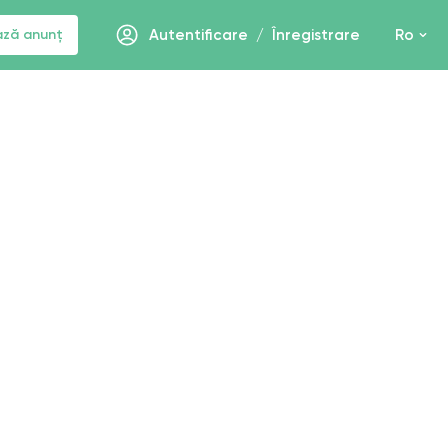
ază anunț
Autentificare
/
Înregistrare
Ro