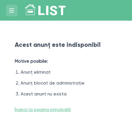
Acest anunț este indisponibil
Motive posibile:
Anunț eliminat
Anunț blocat de administrație
Acest anunt nu exista
Înapoi la pagina principală