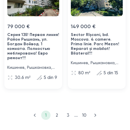
79 000 €
149 000 €
Серия 135! Первая линия!
Sector Rîșcani, bd.
Район Рышкань, ул.
Moscova. 4 camere.
Богдан Войвод. 1
Prima linie. Parc Mezon!
комната. Полностью
Reparat și mobilat!
меблирована! Евро
Bilateral!!!
ремонт!!!
Кишинев, Рышкановка,
Кишинев, Рышкановка,
бульвар Москова, 18
80 m²
5 din 15
улица Богдан Воевод, 2
30.6 m²
5 din 9
1
2
3
...
10