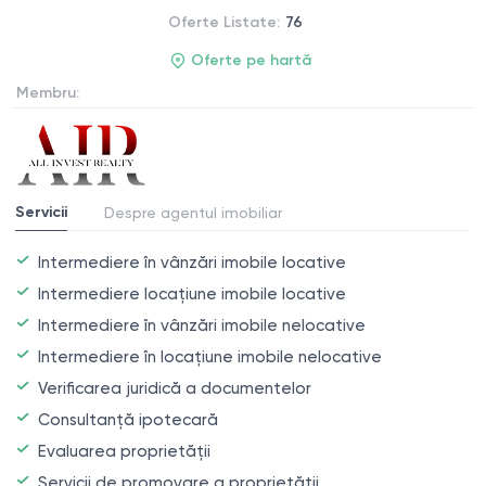
Oferte Listate:
76
Oferte pe hartă
Membru:
Servicii
Despre agentul imobiliar
Intermediere în vânzări imobile locative
Intermediere locațiune imobile locative
Intermediere în vânzări imobile nelocative
Intermediere în locațiune imobile nelocative
Verificarea juridică a documentelor
Consultanță ipotecară
Evaluarea proprietății
Servicii de promovare a proprietății