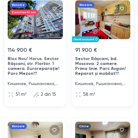
Vanzare
Vanzare
Constructii noi
Ofertă exclusivă
114 900 €
91 900 €
Bloc Nou! Horus. Sector
Sector Râșcani, bd.
Râșcani, str. Florilor. 1
Moscova. 2 camere.
camera. Euroreparație!
Prima linie. Parc Avgan!
Parc Mezon!!!
Reparat și mobilat!!!
Кишинев, Рышкановка,
Кишинев, Рышкановка,
улица Флорилор, 28/2
бульвар Москова, 9/2
51 m²
2 din 15
58 m²
Vanzare
Chirie