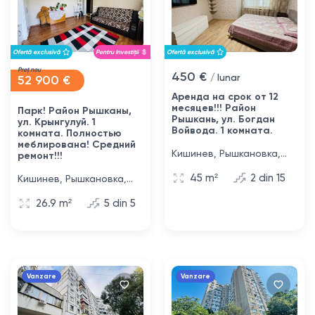
Ofertă exclusivă
Pentru Investiții
Ofertă exclusivă
Preț nou
450 €
52 900 €
/ lunar
Аренда на срок от 12
месяцев!!! Район
Парк! Район Рышканы,
Рышкань, ул. Богдан
ул. Крынгулуй. 1
Войвода. 1 комната.
комната. Полностью
меблирована! Средний
Кишинев, Рышкановка,
ремонт!!!
улица Богдан Воевод, 12
45 m²
2 din 15
Кишинев, Рышкановка,
улица Крынгулуй, 2
26.9 m²
5 din 5
Vanzare
Vanzare