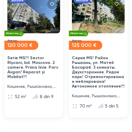
Vanzare
Vanzare
Obiect nou
Obiect nou
Preț nou
Preț nou
120 000 €
125 000 €
Serie MS!!! Sector
Серия MS! Район
Rîșcani, bd. Moscova. 2
Рышкань, ул. Матей
camere. Prima linie. Parc
Басараб. 3 комнаты.
Avgan! Reparat și
Двухсторонняя. Рядом
Mobilat!!!
парк! Отремонтирована
и меблирована!
Автономное отопление!!!
Кишинев, Рышкановка,
бульвар Москова, 14/1
Кишинев, Рышкановка,
52 m²
8 din 9
улица Матей Басараб,
70 m²
5 din 5
7/3