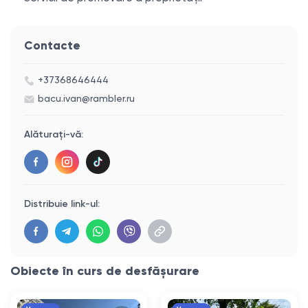
Contacte
+37368646444
bacu.ivan@rambler.ru
Alăturați-vă:
Distribuie link-ul:
Obiecte în curs de desfășurare