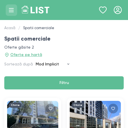
Acasă
Spatii comerciale
Spatii comerciale
Oferte găsite 2
Oferte pe hartă
Sortează după
Filtru
Chirie
Chirie