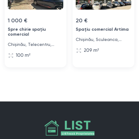
1 000 €
20 €
Spre chirie spațiu
Spațiu comercial Artima
comercial
Chișinău, Sculeanca,
Chișinău, Telecentru,
strada Calea Ieșilor, 6
209 m²
strada Hîncești, 43
100 m²