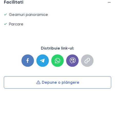
Facilitati
comerciale și de divertisment din Ungheni, cu noi
proiecte în dezvoltare: SPA, sală de sport, bazin olimpic
Geamuri panoramice
și zone de agrement pentru copii, care vor genera trafic
Parcare
constant și vizibilitate excelentă.
Spațiul este potrivit pentru orice tip de activitate:
Distribuie link-ul:
clinică, oficiu, showroom, magazin, restaurant, cafenea,
servicii sau domeniul HoReCa.
O oportunitate excelentă atât pentru dezvoltarea
propriei afaceri, cât și pentru investiție.
Depune o plângere
Prețul include TVA