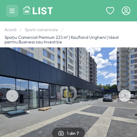
Acasă
Spatii comerciale
Spațiu Comercial Premium 223 m² | Kaufland Ungheni | Ideal
pentru Business sau Investiție
1
din 7