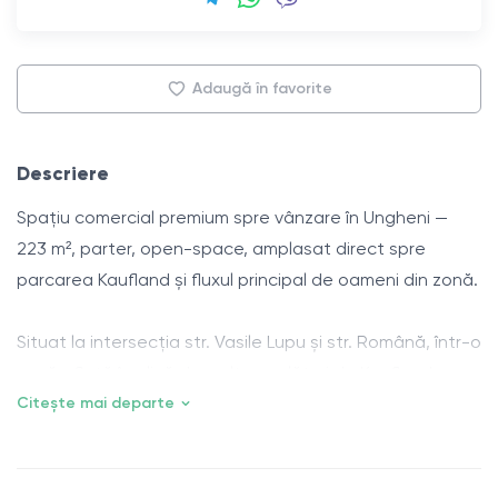
Adaugă în favorite
Descriere
Spațiu comercial premium spre vânzare în Ungheni —
223 m², parter, open-space, amplasat direct spre
parcarea Kaufland și fluxul principal de oameni din zonă.
Situat la intersecția str. Vasile Lupu și str. Română, într-o
zonă aflată în plină dezvoltare, alături de Kaufland,
Delia Mall, LC Waikiki, Sinsay, Clinica Avangar și Farmacia
Citește mai departe
Familiei.
Zona devine unul dintre cele mai importante hub-uri