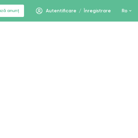
ază anunț
Autentificare
/
Înregistrare
Ro