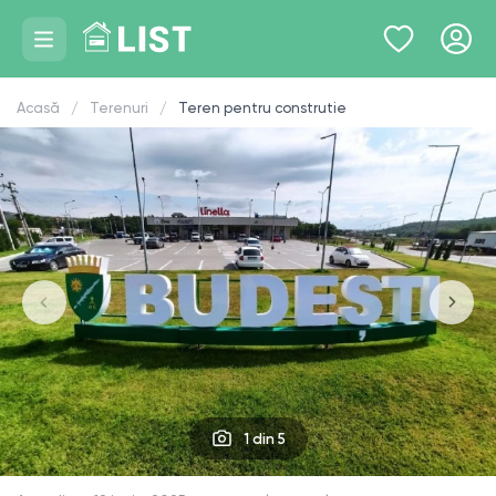
Acasă
Terenuri
Teren pentru construtie
1
din 5