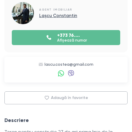
AGENT IMOBILIAR
Lașcu Constantin
+373 76....
Afișează numar
lascu.costea@gmail.com
Adaugă în favorite
Descriere
Teren pentru construtie 27 de arii prima linie de la