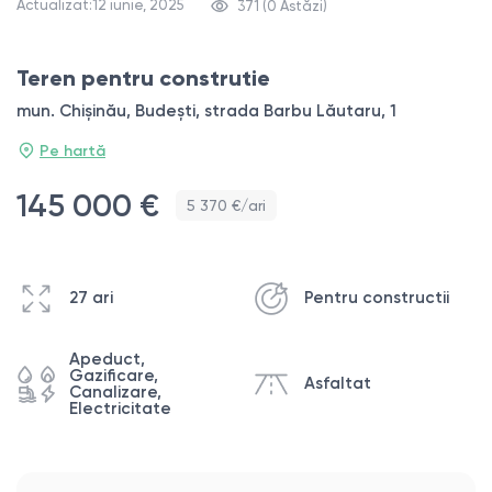
Actualizat:12 iunie, 2025
371 (0 Astăzi)
Teren pentru construtie
mun. Chișinău, Budești, strada Barbu Lăutaru, 1
Pe hartă
145 000 €
5 370 €/ari
27 ari
Pentru constructii
Apeduct,
Gazificare,
Asfaltat
Canalizare,
Electricitate