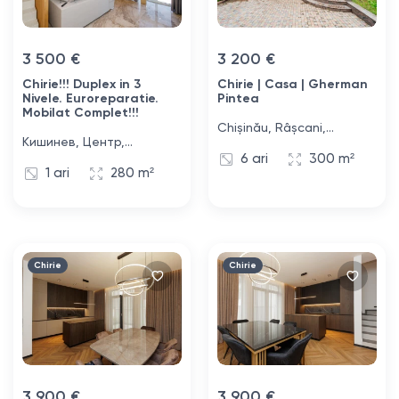
3 500 €
3 200 €
Chirie!!! Duplex in 3
Chirie | Casa | Gherman
Nivele. Euroreparatie.
Pintea
Mobilat Complet!!!
Chișinău, Râșcani,
Кишинев, Центр,
stradela 1 Olga Vrabie, 44
6 ari
300 m²
Одесская улица, 23
1 ari
280 m²
Chirie
Chirie
3 900 €
3 900 €