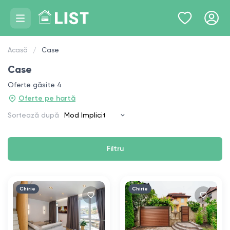
Acasă
Case
Case
Oferte găsite 4
Oferte pe hartă
Sortează după
Filtru
Chirie
Chirie