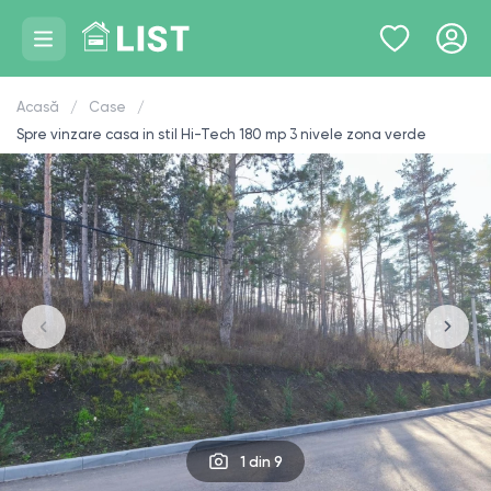
Acasă
Case
Spre vinzare casa in stil Hi-Tech 180 mp 3 nivele zona verde
1
din 9