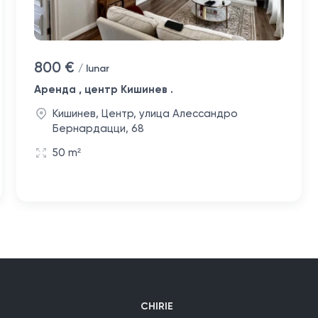
800 €
/ lunar
Аренда , центр Кишинев .
Кишинев, Центр, улица Алессандро
Бернардацци, 68
50 m²
CHIRIE