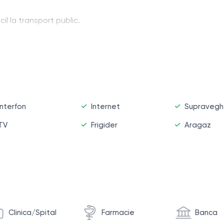
il la transport public.
ubteran.
Interfon
Internet
Supravegh
TV
Frigider
Aragaz
Clinica/Spital
Farmacie
Banca