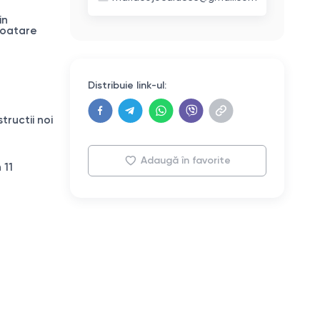
in
loatare
Distribuie link-ul:
tructii noi
Adaugă în favorite
 11