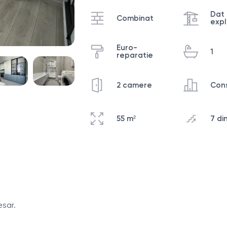
Dat 
Combinat
exp
Euro-
1
reparatie
2 camere
Cons
55 m²
7 din
esar.