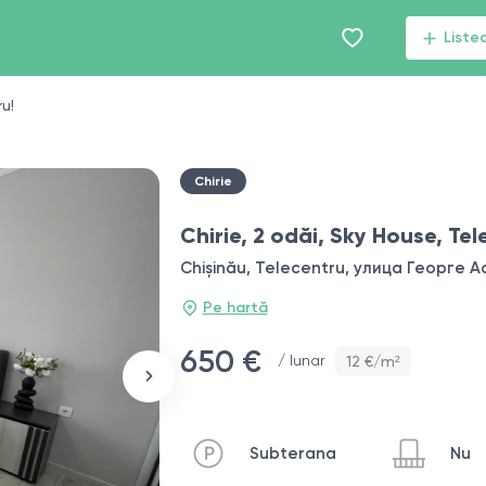
Liste
ru!
Chirie
Chirie, 2 odăi, Sky House, Tel
Chișinău, Telecentru, улица Георге А
Pe hartă
650 €
/ lunar
12 €/m²
Subterana
Nu