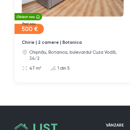
Obiect nou
Preț nou
500 €
Chirie | 2 camere | Botanica
Chișinău, Botanica, bulevardul Cuza Vodă,
34/2
47 m²
1 din 5
VÂNZARE