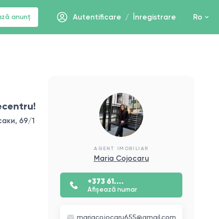
ază anunț
Autentificare
/
Înregistrare
Ro
ecentru!
саки, 69/1
AGENT IMOBILIAR
Maria Cojocaru
+373 61....
Afișează numar
mariacojocaru655@gmail.com