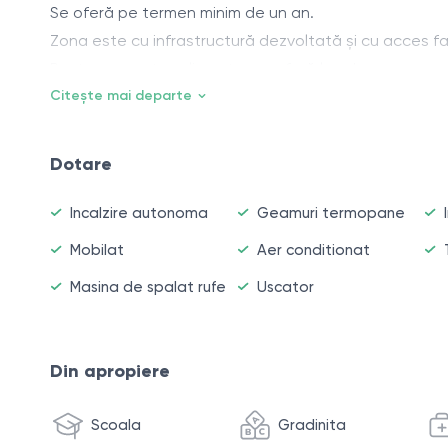
Se oferă pe termen minim de un an.
Zona este cu infrastructură dezvoltată și cu acces fac
Pentru un cost suplimentar se oferă loc de parcare s
Pentru mai multe informații, apelați la numărul afișat.
Citește mai departe
Dotare
Incalzire autonoma
Geamuri termopane
Mobilat
Aer conditionat
Masina de spalat rufe
Uscator
Din apropiere
Scoala
Gradinita