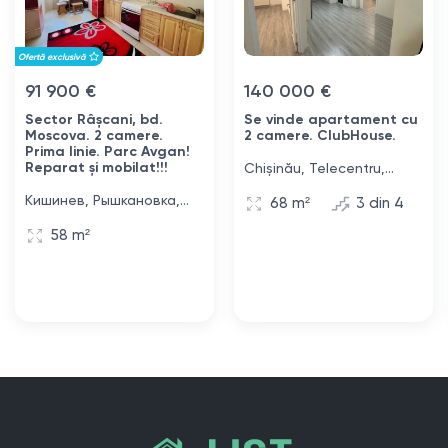
Ofertă exclusivă
91 900 €
140 000 €
Sector Râșcani, bd.
Se vinde apartament cu
Moscova. 2 camere.
2 camere. ClubHouse.
Prima linie. Parc Avgan!
Reparat și mobilat!!!
Chișinău, Telecentru,
strada Avicenna, 30
Кишинев, Рышкановка,
68 m²
3 din 4
бульвар Москова, 9/2
58 m²