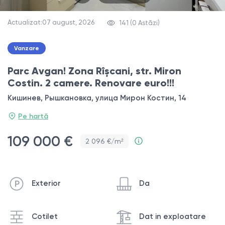
Actualizat:07 august, 2026
141 (0 Astăzi)
Vanzare
Parc Avgan! Zona Rîșcani, str. Miron
Costin. 2 camere. Renovare euro!!!
Кишинев, Рышкановка, улица Мирон Костин, 14
Pe hartă
109 000 €
2 096 €/m²
Exterior
Da
Cotilet
Dat in exploatare