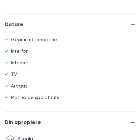
documentelor, totală 52 mp și include: 2 camere,
bucătărie, balcon, garderobă, baie și hol.
Dotare
Facilități:
* renovare euro;
Geamuri termopane
* încălzire centralizată;
Interfon
* geamuri termopan;
Internet
* mobilă parțială + electrocasnice;
* uși din lemn;
TV
* amplasare centrală;
Aragaz
* locuri de parcare;
Masina de spalat rufe
* loc de joacă pentru copii.
Zona este caracterizată printr-o infrastructură
Din apropiere
dezvoltată: grădinițe, licee, supermarketuri, farmacii,
sucursale bancare, oficiu poștal, instituții medicale,
Scoala