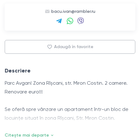
bacu.ivan@rambler.ru
Adaugă în favorite
Descriere
Parc Avgan! Zona Rîșcani, str. Miron Costin. 2 camere.
Renovare euro!!!
Se oferă spre vânzare un apartament într-un bloc de
locuințe situat în zona Rîșcani, Str. Miron Costin.
Suprafața apartamentului este de 48,9 m2 conform
Citește mai departe