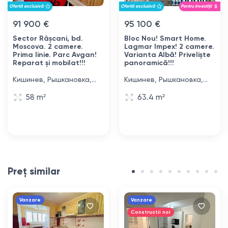
Ofertă exclusivă
Ofertă exclusivă
Pentru Investiții
91 900 €
95 100 €
Sector Râșcani, bd.
Bloc Nou! Smart Home.
Moscova. 2 camere.
Lagmar Impex! 2 camere.
Prima linie. Parc Avgan!
Varianta Albă! Priveliște
Reparat și mobilat!!!
panoramică!!!
Кишинев, Рышкановка,
Кишинев, Рышкановка,
бульвар Москова, 9/2
улица Каля Мошилор, -
58 m²
63.4 m²
Preț similar
Vanzare
Vanzare
Constructii noi