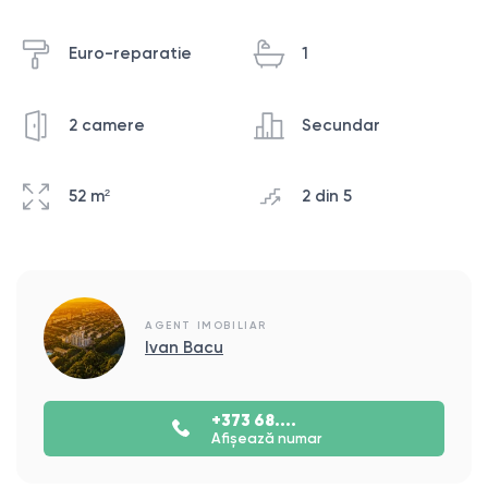
Euro-reparatie
1
2 camere
Secundar
52 m²
2 din 5
AGENT IMOBILIAR
Ivan Bacu
+373 68....
Afișează numar