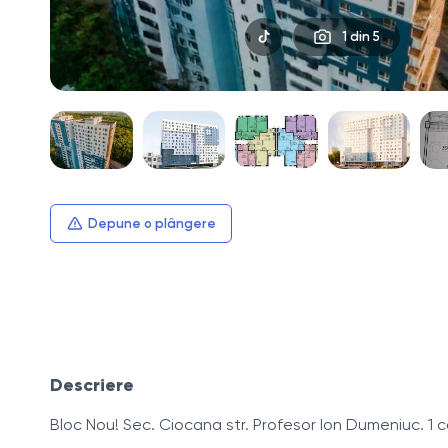
1
din 5
Depune o plângere
Descriere
Bloc Nou! Sec. Ciocana str. Profesor Ion Dumeniuc. 1 