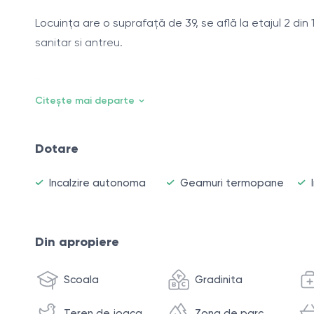
Locuința are o suprafață de 39, se află la etajul 2 di
sanitar si antreu.
Facilitatii;
* varianta alba;
Citește mai departe
* încălzire autonomă;
* geamuri termopan;
Dotare
* ușă blindată;
* localizare de mijloc;
Incalzire autonoma
Geamuri termopane
* locuri de parcare;
* teren de joacă.
Din apropiere
În apropiere se află: Bancă, Farmacie, Grădiniță, Pia
Scoala
Gradinita
Darea in Exploatare 2020-2027!!!
Teren de joaca
Zona de parc