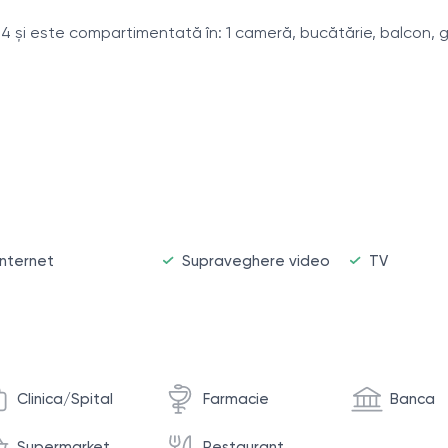
n 14 și este compartimentată în: 1 cameră, bucătărie, balcon, 
Internet
Supraveghere video
TV
ță, Școală, Supermarket, Teren de Joacă, Parc, Parcare.
Clinica/Spital
Farmacie
Banca
Supermarket
Restaurant