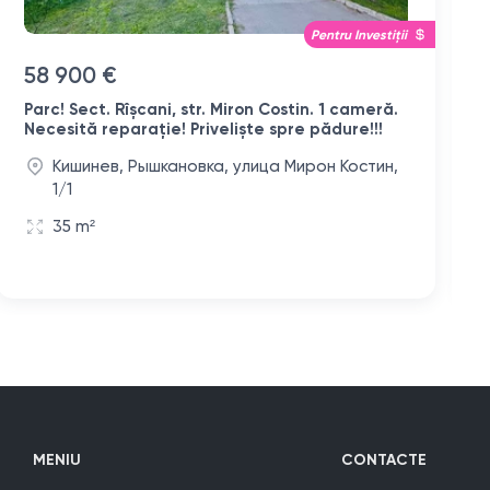
Pentru Investiții
Ofer
58 900 €
Parc! Sect. Rîșcani, str. Miron Costin. 1 cameră.
Necesită reparație! Priveliște spre pădure!!!
Кишинев, Рышкановка, улица Мирон Костин,
1/1
35 m²
MENIU
CONTACTE