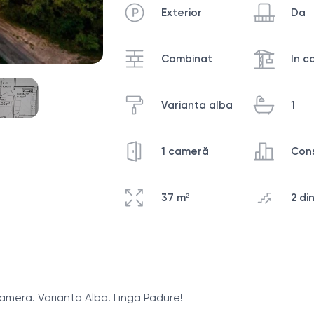
Exterior
Da
Combinat
In c
Varianta alba
1
1 cameră
Cons
37 m²
2 di
camera. Varianta Alba! Linga Padure!