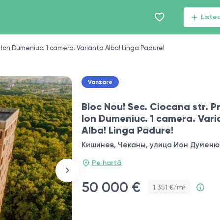
Liste
r Ion Dumeniuc. 1 camera. Varianta Alba! Linga Padure!
Vanzare
Bloc Nou! Sec. Ciocana str. P
Ion Dumeniuc. 1 camera. Vari
Alba! Linga Padure!
Кишинев, Чеканы, улица Ион Думенюк
Pe hartă
50 000 €
1 351 €/m²