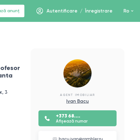
ază anunț
Autentificare
/
Înregistrare
Ro
rofesor
anta
, 3
AGENT IMOBILIAR
Ivan Bacu
+373 68....
Afișează numar
bacu.ivan@rambler.ru