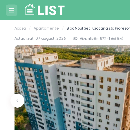
Acasă
Apartamente
Bloc Nou! Sec. Ciocana str. Profeso
Actualizat: 07 august, 2026
Vizualizări: 572 (1 Astăzi)