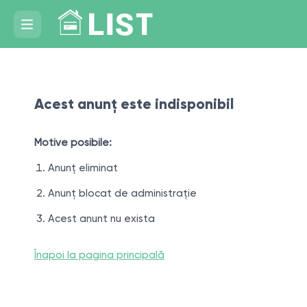
Acest anunț este indisponibil
Motive posibile:
Anunț eliminat
Anunț blocat de administrație
Acest anunt nu exista
Înapoi la pagina principală