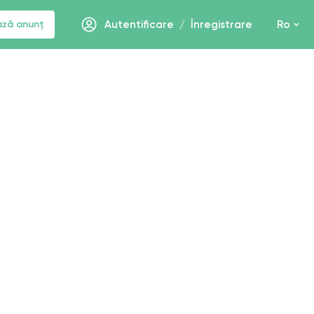
ază anunț
Autentificare
/
Înregistrare
Ro